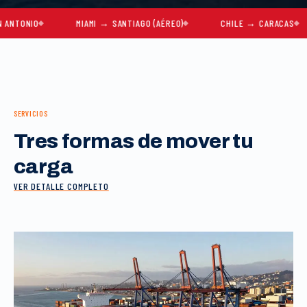
IO
MIAMI → SANTIAGO (AÉREO)
CHILE → CARACAS
M
SERVICIOS
Tres formas de mover tu
carga
VER DETALLE COMPLETO