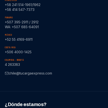
VENEZUELA
+58 241 514-1961/1962
+58 414 547-7373
PANAMÁ
+507 395-2911 / 2912
WA: +507 685-64091
MÉXICO
+52 55 4169-6911
COSTA RICA
+506 4000-1425
COLOMBIA – BOGOTÁ
4 263383
chile@tucargaexpress.com
¿Dónde estamos?