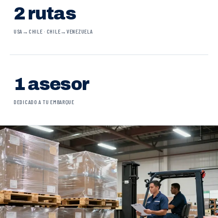
2 rutas
USA→CHILE · CHILE→VENEZUELA
1 asesor
DEDICADO A TU EMBARQUE