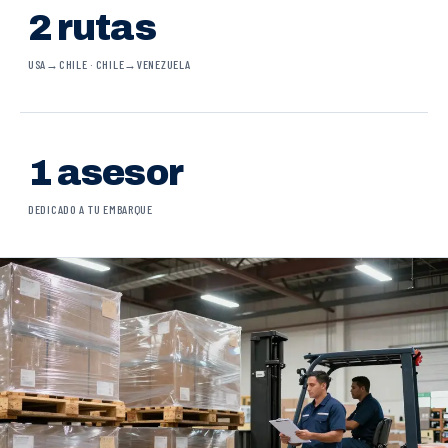
2 rutas
USA→CHILE · CHILE→VENEZUELA
1 asesor
DEDICADO A TU EMBARQUE