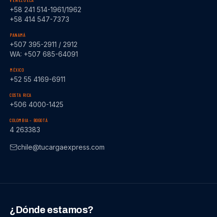
VENEZUELA
+58 241 514-1961/1962
+58 414 547-7373
PANAMÁ
+507 395-2911 / 2912
WA: +507 685-64091
MÉXICO
+52 55 4169-6911
COSTA RICA
+506 4000-1425
COLOMBIA – BOGOTÁ
4 263383
chile@tucargaexpress.com
¿Dónde estamos?