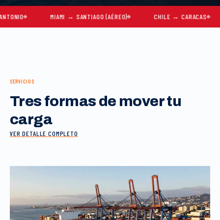
O
MIAMI → SANTIAGO (AÉREO)
CHILE → CARACAS
MU
SERVICIOS
Tres formas de mover tu
carga
VER DETALLE COMPLETO