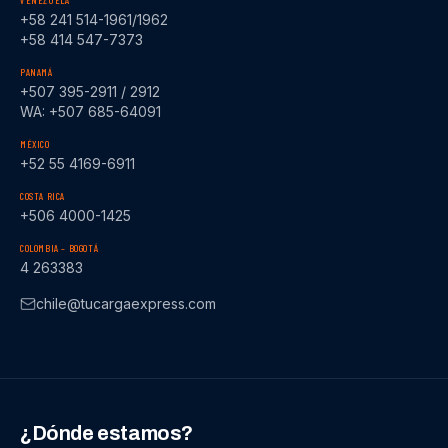
VENEZUELA
+58 241 514-1961/1962
+58 414 547-7373
PANAMÁ
+507 395-2911 / 2912
WA: +507 685-64091
MÉXICO
+52 55 4169-6911
COSTA RICA
+506 4000-1425
COLOMBIA – BOGOTÁ
4 263383
chile@tucargaexpress.com
¿Dónde estamos?