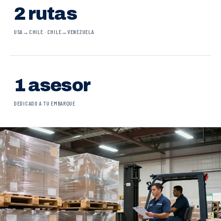
2 rutas
USA→CHILE · CHILE→VENEZUELA
1 asesor
DEDICADO A TU EMBARQUE