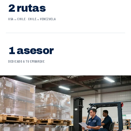
2 rutas
USA→CHILE · CHILE→VENEZUELA
1 asesor
DEDICADO A TU EMBARQUE