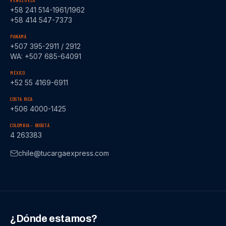
VENEZUELA
+58 241 514-1961/1962
+58 414 547-7373
PANAMÁ
+507 395-2911 / 2912
WA: +507 685-64091
MÉXICO
+52 55 4169-6911
COSTA RICA
+506 4000-1425
COLOMBIA – BOGOTÁ
4 263383
chile@tucargaexpress.com
¿Dónde estamos?