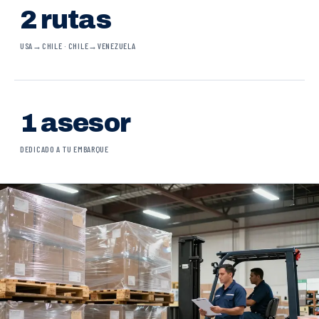
2 rutas
USA→CHILE · CHILE→VENEZUELA
1 asesor
DEDICADO A TU EMBARQUE