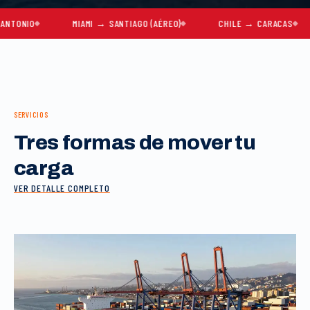
O
MIAMI → SANTIAGO (AÉREO)
CHILE → CARACAS
MU
SERVICIOS
Tres formas de mover tu
carga
VER DETALLE COMPLETO