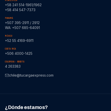
VENEZUELA
+58 241 514-1961/1962
+58 414 547-7373
PANAMÁ
+507 395-2911 / 2912
WA: +507 685-64091
MÉXICO
+52 55 4169-6911
COSTA RICA
+506 4000-1425
COLOMBIA – BOGOTÁ
4 263383
chile@tucargaexpress.com
¿Dónde estamos?