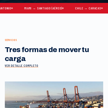
O
MIAMI → SANTIAGO (AÉREO)
CHILE → CARACAS
MU
SERVICIOS
Tres formas de mover tu
carga
VER DETALLE COMPLETO