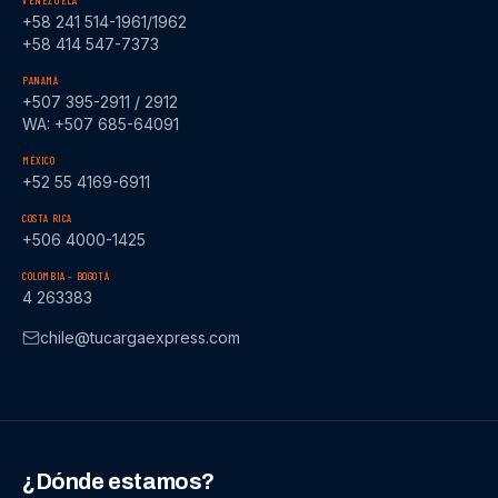
VENEZUELA
+58 241 514-1961/1962
+58 414 547-7373
PANAMÁ
+507 395-2911 / 2912
WA: +507 685-64091
MÉXICO
+52 55 4169-6911
COSTA RICA
+506 4000-1425
COLOMBIA – BOGOTÁ
4 263383
chile@tucargaexpress.com
¿Dónde estamos?