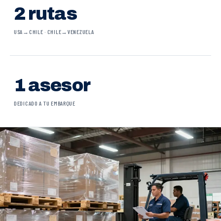
2 rutas
USA→CHILE · CHILE→VENEZUELA
1 asesor
DEDICADO A TU EMBARQUE