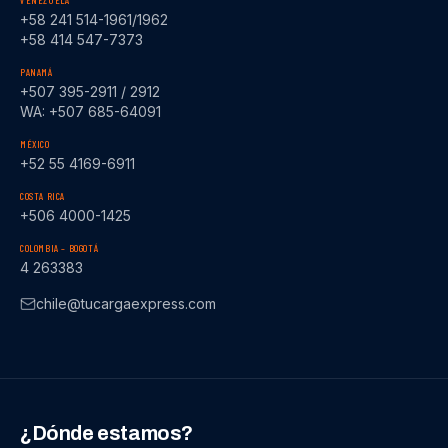
VENEZUELA
+58 241 514-1961/1962
+58 414 547-7373
PANAMÁ
+507 395-2911 / 2912
WA: +507 685-64091
MÉXICO
+52 55 4169-6911
COSTA RICA
+506 4000-1425
COLOMBIA – BOGOTÁ
4 263383
chile@tucargaexpress.com
¿Dónde estamos?