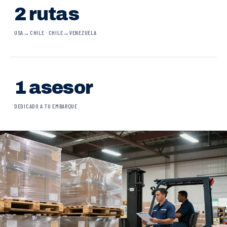
2 rutas
USA→CHILE · CHILE→VENEZUELA
1 asesor
DEDICADO A TU EMBARQUE