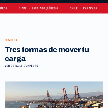
MIAMI → SANTIAGO (AÉREO)
CHILE → CARACAS
MUDAN
SERVICIOS
Tres formas de mover tu
carga
VER DETALLE COMPLETO