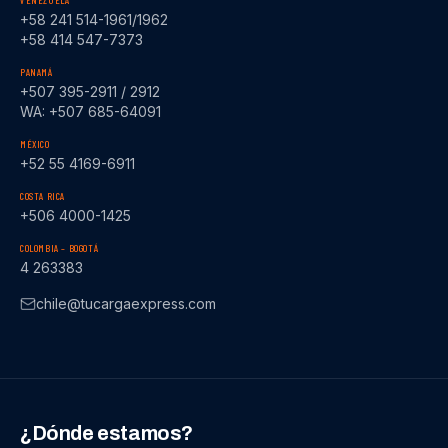
VENEZUELA
+58 241 514-1961/1962
+58 414 547-7373
PANAMÁ
+507 395-2911 / 2912
WA: +507 685-64091
MÉXICO
+52 55 4169-6911
COSTA RICA
+506 4000-1425
COLOMBIA – BOGOTÁ
4 263383
chile@tucargaexpress.com
¿Dónde estamos?