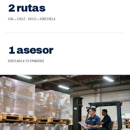
2 rutas
USA→CHILE · CHILE→VENEZUELA
1 asesor
DEDICADO A TU EMBARQUE