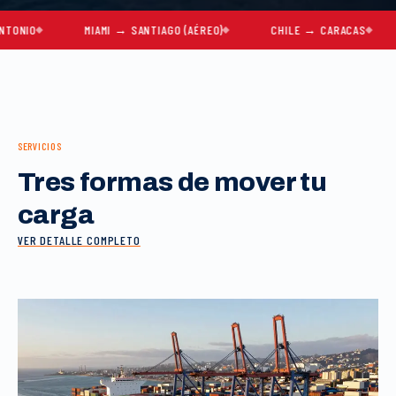
MIAMI → SANTIAGO (AÉREO)
CHILE → CARACAS
MUD
SERVICIOS
Tres formas de mover tu
carga
VER DETALLE COMPLETO