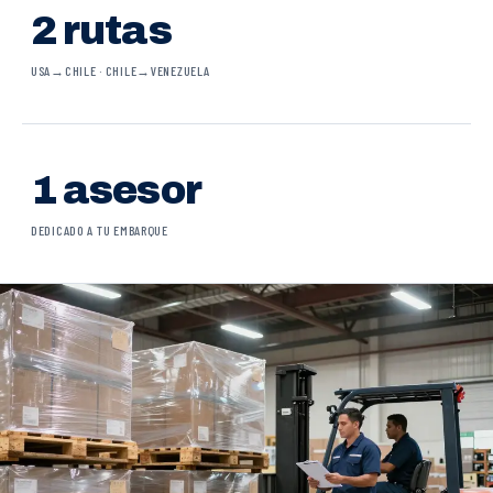
2 rutas
USA→CHILE · CHILE→VENEZUELA
1 asesor
DEDICADO A TU EMBARQUE