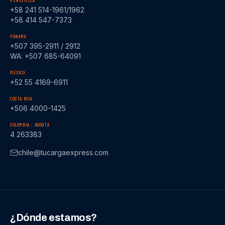
VENEZUELA
+58 241 514-1961/1962
+58 414 547-7373
PANAMÁ
+507 395-2911 / 2912
WA: +507 685-64091
MÉXICO
+52 55 4169-6911
COSTA RICA
+506 4000-1425
COLOMBIA – BOGOTÁ
4 263383
chile@tucargaexpress.com
¿Dónde estamos?