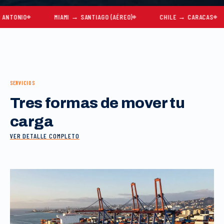
IO
MIAMI → SANTIAGO (AÉREO)
CHILE → CARACAS
M
SERVICIOS
Tres formas de mover tu
carga
VER DETALLE COMPLETO