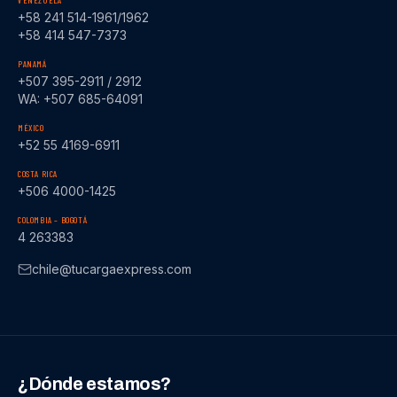
VENEZUELA
+58 241 514-1961/1962
+58 414 547-7373
PANAMÁ
+507 395-2911 / 2912
WA: +507 685-64091
MÉXICO
+52 55 4169-6911
COSTA RICA
+506 4000-1425
COLOMBIA – BOGOTÁ
4 263383
chile@tucargaexpress.com
¿Dónde estamos?