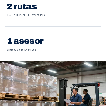
2 rutas
USA→CHILE · CHILE→VENEZUELA
1 asesor
DEDICADO A TU EMBARQUE