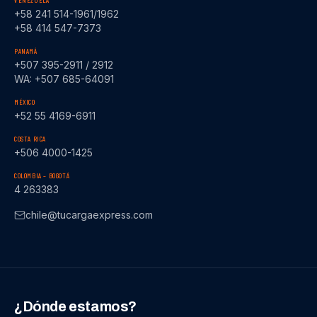
VENEZUELA
+58 241 514-1961/1962
+58 414 547-7373
PANAMÁ
+507 395-2911 / 2912
WA: +507 685-64091
MÉXICO
+52 55 4169-6911
COSTA RICA
+506 4000-1425
COLOMBIA – BOGOTÁ
4 263383
chile@tucargaexpress.com
¿Dónde estamos?