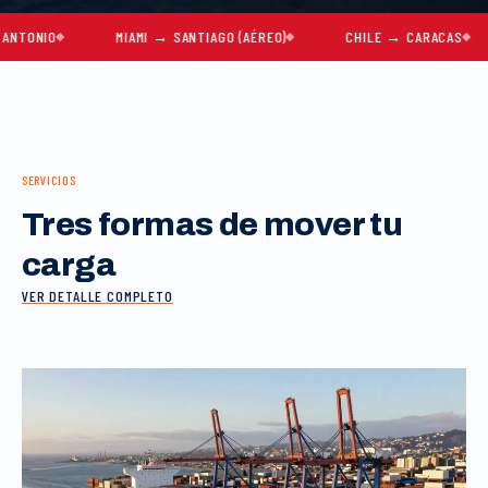
O
MIAMI → SANTIAGO (AÉREO)
CHILE → CARACAS
MU
SERVICIOS
Tres formas de mover tu
carga
VER DETALLE COMPLETO