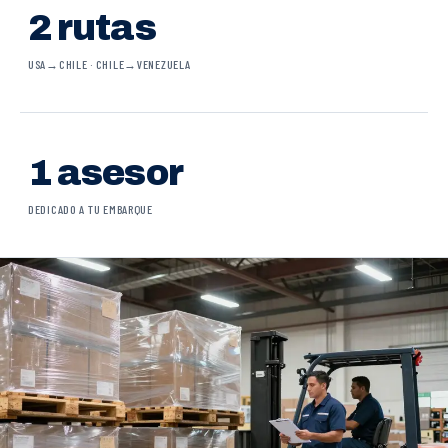
2 rutas
USA→CHILE · CHILE→VENEZUELA
1 asesor
DEDICADO A TU EMBARQUE