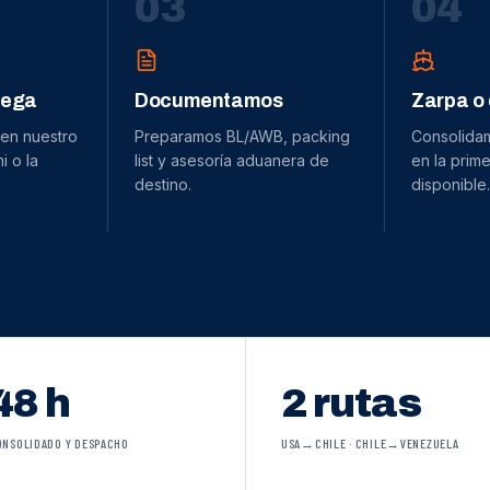
0
3
0
4
dega
Documentamos
Zarpa o
 en nuestro
Preparamos BL/AWB, packing
Consolida
 o la
list y asesoría aduanera de
en la prime
destino.
disponible.
48 h
2 rutas
ONSOLIDADO Y DESPACHO
USA→CHILE · CHILE→VENEZUELA