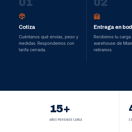
0
1
0
2
Cotiza
Entrega en bo
Cuéntanos qué envías, peso y
Recibimos tu carga
medidas. Respondemos con
warehouse de Miami
tarifa cerrada.
retiramos.
15+
AÑOS MOVIENDO CARGA
C