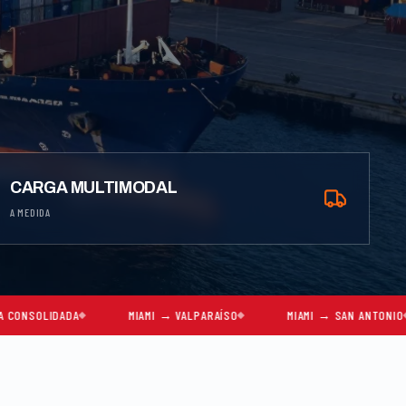
CARGA MULTIMODAL
A MEDIDA
MIAMI → VALPARAÍSO
MIAMI → SAN ANTONIO
MIAMI