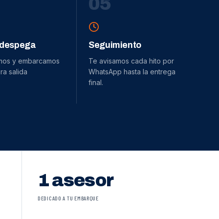
0
5
 despega
Seguimiento
mos y embarcamos
Te avisamos cada hito por
ra salida
WhatsApp hasta la entrega
final.
1 asesor
DEDICADO A TU EMBARQUE