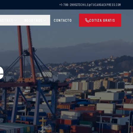
+1-786-2995373
CHILE@TUCARGAEXPRESS.COM
ASTREO
NOSOTROS
CONTACTO
COTIZA GRATIS
e