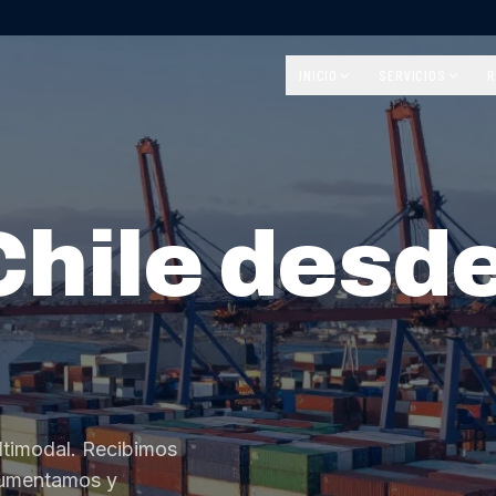
INICIO
SERVICIOS
R
Chile desd
ltimodal. Recibimos
cumentamos y