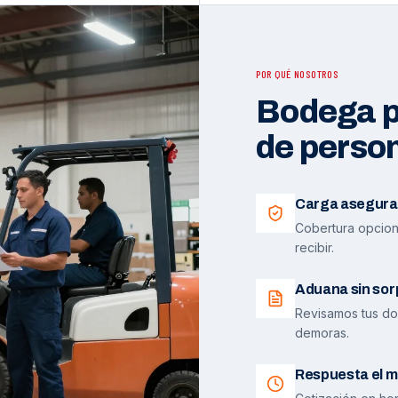
POR QUÉ NOSOTROS
Bodega pr
de perso
Carga asegura
Cobertura opciona
recibir.
Aduana sin sor
Revisamos tus do
demoras.
Respuesta el m