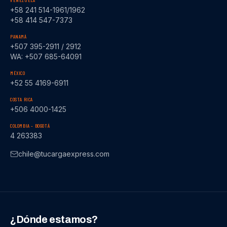
VENEZUELA
+58 241 514-1961/1962
+58 414 547-7373
PANAMÁ
+507 395-2911 / 2912
WA: +507 685-64091
MÉXICO
+52 55 4169-6911
COSTA RICA
+506 4000-1425
COLOMBIA – BOGOTÁ
4 263383
chile@tucargaexpress.com
¿Dónde estamos?