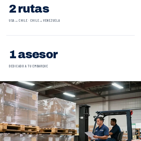
2 rutas
USA→CHILE · CHILE→VENEZUELA
1 asesor
DEDICADO A TU EMBARQUE