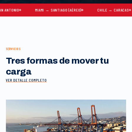
IO
MIAMI → SANTIAGO (AÉREO)
CHILE → CARACAS
M
SERVICIOS
Tres formas de mover tu
carga
VER DETALLE COMPLETO