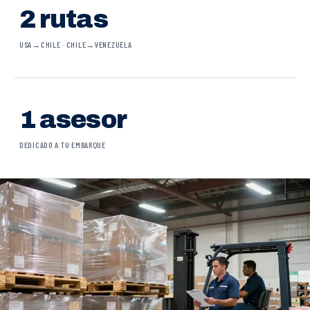
2 rutas
USA→CHILE · CHILE→VENEZUELA
1 asesor
DEDICADO A TU EMBARQUE