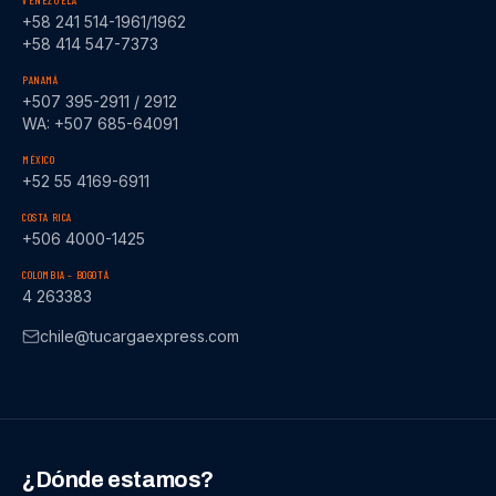
VENEZUELA
+58 241 514-1961/1962
+58 414 547-7373
PANAMÁ
+507 395-2911 / 2912
WA: +507 685-64091
MÉXICO
+52 55 4169-6911
COSTA RICA
+506 4000-1425
COLOMBIA – BOGOTÁ
4 263383
chile@tucargaexpress.com
¿Dónde estamos?