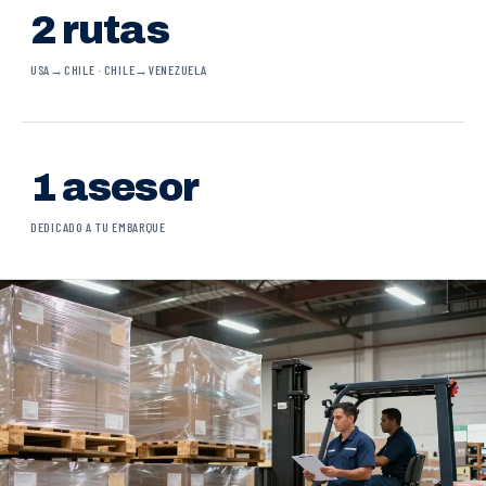
2 rutas
USA→CHILE · CHILE→VENEZUELA
1 asesor
DEDICADO A TU EMBARQUE