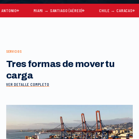
IO
MIAMI → SANTIAGO (AÉREO)
CHILE → CARACAS
M
SERVICIOS
Tres formas de mover tu
carga
VER DETALLE COMPLETO