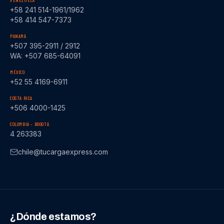
VENEZUELA
+58 241 514-1961/1962
+58 414 547-7373
PANAMÁ
+507 395-2911 / 2912
WA: +507 685-64091
MÉXICO
+52 55 4169-6911
COSTA RICA
+506 4000-1425
COLOMBIA – BOGOTÁ
4 263383
chile@tucargaexpress.com
¿Dónde estamos?