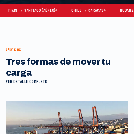
AMI → SANTIAGO (AÉREO)
CHILE → CARACAS
MUDANZAS COM
SERVICIOS
Tres formas de mover tu
carga
VER DETALLE COMPLETO