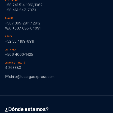
VENEZUELA
+58 241 514-1961/1962
+58 414 547-7373
PANAMÁ
+507 395-2911 / 2912
WA: +507 685-64091
MÉXICO
+52 55 4169-6911
COSTA RICA
+506 4000-1425
COLOMBIA – BOGOTÁ
4 263383
chile@tucargaexpress.com
¿Dónde estamos?