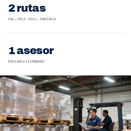
2 rutas
USA→CHILE · CHILE→VENEZUELA
1 asesor
DEDICADO A TU EMBARQUE