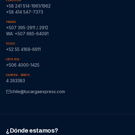
VENEZUELA
+58 241 514-1961/1962
+58 414 547-7373
PANAMÁ
+507 395-2911 / 2912
WA: +507 685-64091
MÉXICO
+52 55 4169-6911
COSTA RICA
+506 4000-1425
COLOMBIA – BOGOTÁ
4 263383
chile@tucargaexpress.com
¿Dónde estamos?