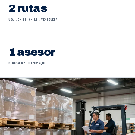
2 rutas
USA→CHILE · CHILE→VENEZUELA
1 asesor
DEDICADO A TU EMBARQUE