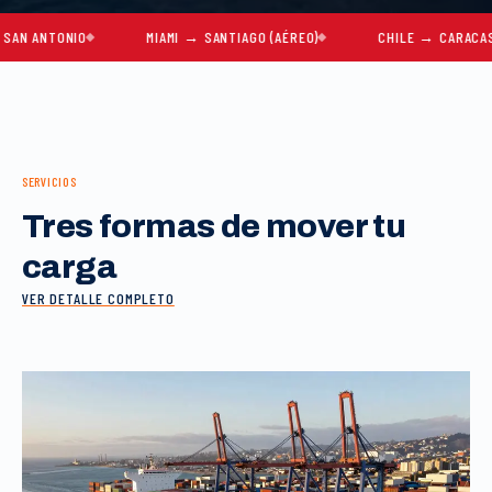
TONIO
MIAMI → SANTIAGO (AÉREO)
CHILE → CARACAS
SERVICIOS
Tres formas de mover tu
carga
VER DETALLE COMPLETO