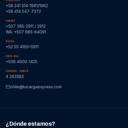
VENEZUELA
+58 241 514-1961/1962
+58 414 547-7373
PANAMÁ
+507 395-2911 / 2912
WA: +507 685-64091
MÉXICO
+52 55 4169-6911
COSTA RICA
+506 4000-1425
COLOMBIA – BOGOTÁ
4 263383
chile@tucargaexpress.com
¿Dónde estamos?