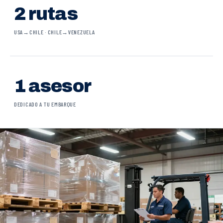
2 rutas
USA→CHILE · CHILE→VENEZUELA
1 asesor
DEDICADO A TU EMBARQUE