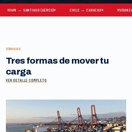
MI → SANTIAGO (AÉREO)
CHILE → CARACAS
MUDANZAS COMP
SERVICIOS
Tres formas de mover tu
carga
VER DETALLE COMPLETO