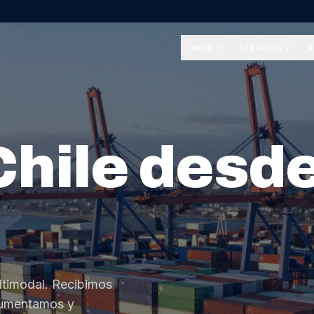
INICIO
SERVICIOS
R
Chile desd
ltimodal. Recibimos
cumentamos y