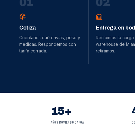
0
1
0
2
Cotiza
Entrega en bo
Cuéntanos qué envías, peso y
Recibimos tu carga
medidas. Respondemos con
warehouse de Miami
tarifa cerrada.
retiramos.
15+
AÑOS MOVIENDO CARGA
C