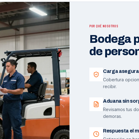
POR QUÉ NOSOTROS
Bodega pr
de perso
Carga asegura
Cobertura opciona
recibir.
Aduana sin sor
Revisamos tus do
demoras.
Respuesta el m