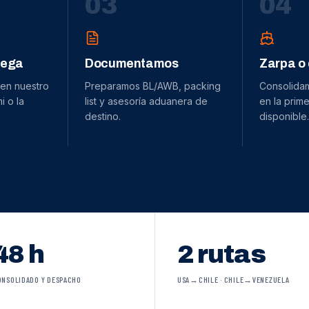
0
3
0
4
dega
Documentamos
Zarpa o
 en nuestro
Preparamos BL/AWB, packing
Consolida
 o la
list y asesoría aduanera de
en la prime
destino.
disponible.
48 h
2 rutas
ONSOLIDADO Y DESPACHO
USA→CHILE · CHILE→VENEZUELA