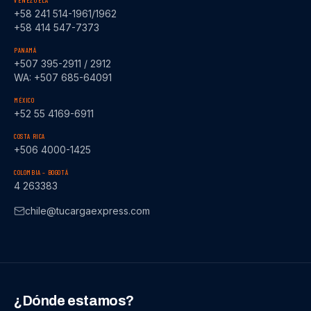
VENEZUELA
+58 241 514-1961/1962
+58 414 547-7373
PANAMÁ
+507 395-2911 / 2912
WA: +507 685-64091
MÉXICO
+52 55 4169-6911
COSTA RICA
+506 4000-1425
COLOMBIA – BOGOTÁ
4 263383
chile@tucargaexpress.com
¿Dónde estamos?