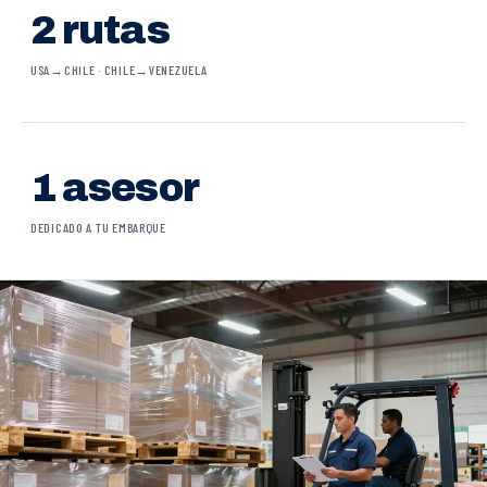
2 rutas
USA→CHILE · CHILE→VENEZUELA
1 asesor
DEDICADO A TU EMBARQUE