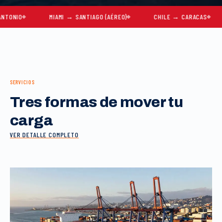
O
MIAMI → SANTIAGO (AÉREO)
CHILE → CARACAS
MU
SERVICIOS
Tres formas de mover tu
carga
VER DETALLE COMPLETO