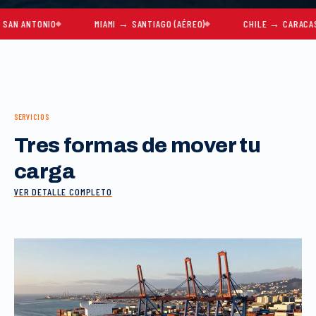
NTONIO
MIAMI → SANTIAGO (AÉREO)
CHILE → CARACAS
SERVICIOS
Tres formas de mover tu
carga
VER DETALLE COMPLETO