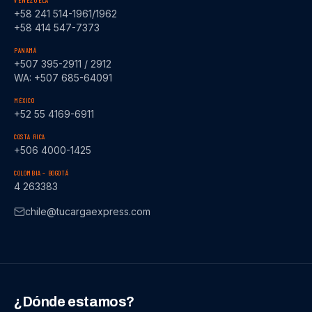
VENEZUELA
+58 241 514-1961/1962
+58 414 547-7373
PANAMÁ
+507 395-2911 / 2912
WA: +507 685-64091
MÉXICO
+52 55 4169-6911
COSTA RICA
+506 4000-1425
COLOMBIA – BOGOTÁ
4 263383
chile@tucargaexpress.com
¿Dónde estamos?