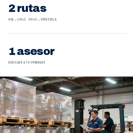
2 rutas
USA→CHILE · CHILE→VENEZUELA
1 asesor
DEDICADO A TU EMBARQUE