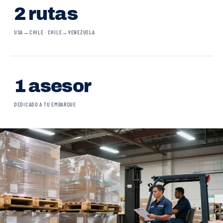
2 rutas
USA→CHILE · CHILE→VENEZUELA
1 asesor
DEDICADO A TU EMBARQUE