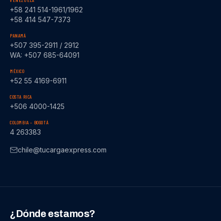
VENEZUELA
+58 241 514-1961/1962
+58 414 547-7373
PANAMÁ
+507 395-2911 / 2912
WA: +507 685-64091
MÉXICO
+52 55 4169-6911
COSTA RICA
+506 4000-1425
COLOMBIA – BOGOTÁ
4 263383
chile@tucargaexpress.com
¿Dónde estamos?