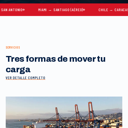
TONIO
MIAMI → SANTIAGO (AÉREO)
CHILE → CARACAS
SERVICIOS
Tres formas de mover tu
carga
VER DETALLE COMPLETO