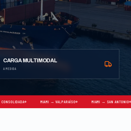
CARGA MULTIMODAL
A MEDIDA
MIAMI → VALPARAÍSO
MIAMI → SAN ANTONIO
MIAMI