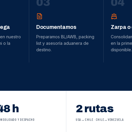
0
3
0
4
dega
Documentamos
Zarpa o
 en nuestro
Preparamos BL/AWB, packing
Consolida
 o la
list y asesoría aduanera de
en la prime
destino.
disponible.
48 h
2 rutas
ONSOLIDADO Y DESPACHO
USA→CHILE · CHILE→VENEZUELA