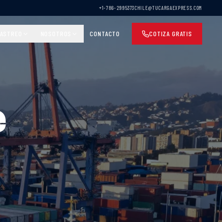
+1-786-2995373
CHILE@TUCARGAEXPRESS.COM
ASTREO
NOSOTROS
CONTACTO
COTIZA GRATIS
e