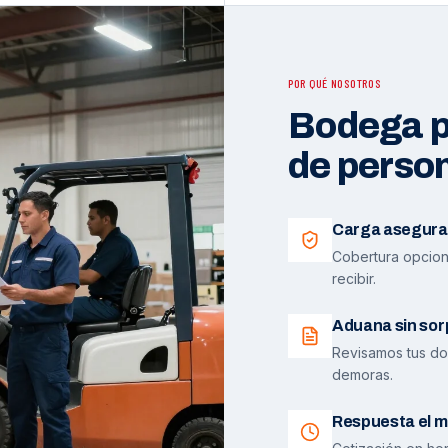
POR QUÉ NOSOTROS
Bodega pr
de perso
Carga asegura
Cobertura opciona
recibir.
Aduana sin sor
Revisamos tus do
demoras.
Respuesta el m