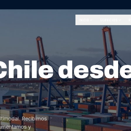
INICIO
SERVICIOS
R
Chile desd
ltimodal. Recibimos
cumentamos y