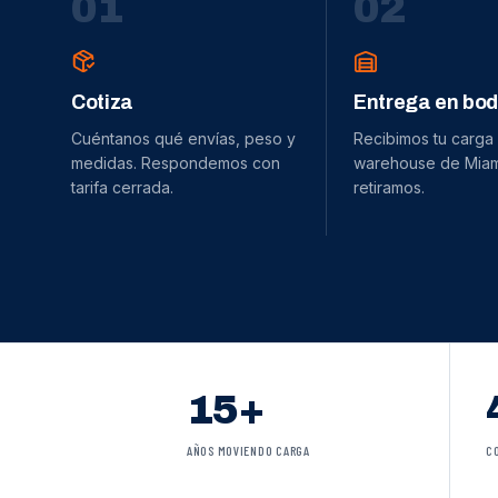
0
1
0
2
Cotiza
Entrega en bo
Cuéntanos qué envías, peso y
Recibimos tu carga
medidas. Respondemos con
warehouse de Miami
tarifa cerrada.
retiramos.
15+
AÑOS MOVIENDO CARGA
C