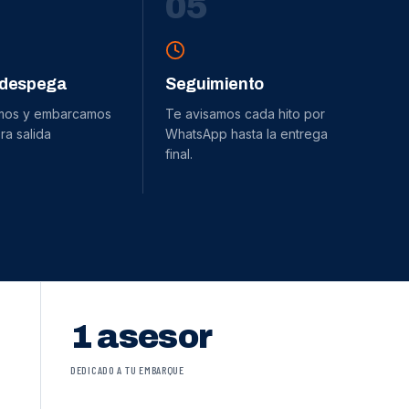
0
5
 despega
Seguimiento
mos y embarcamos
Te avisamos cada hito por
ra salida
WhatsApp hasta la entrega
final.
1 asesor
DEDICADO A TU EMBARQUE